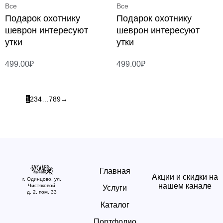
Все
Все
Подарок охотнику
Подарок охотнику
шеврон интересуют
шеврон интересуют
утки
утки
499.00
₽
499.00
₽
1
2
3
4
…
7
8
9
→
Главная
Акции и скидки на
г. Одинцово, ул.
нашем канале
Чистяковой
Услуги
д. 2, пом. 33
Каталог
Портфолио