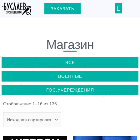
Перейти
Menu
ЗАКАЗАТЬ
+7 (903) 000-31-22
к
содержимому
Магазин
ЕКЛЮЧАТЕЛЬ
ВСЕ
Ю
ВОЕННЫЕ
ГОС.УЧЕРЕЖДЕНИЯ
Отображение 1–16 из 136