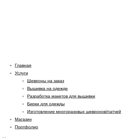
Перейти
Навигация
к
по
содержимому
записям
Главная
Услуги
Шевроны на заказ
Вышивка на одежде
Разработка макетов для вышивки
Бирки для одежды
Изготовление многоразовых шевронов/патчей
Магазин
Портфолио