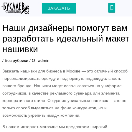
Перейти
Навигация
Menu
ЗАКАЗАТЬ
+7 (903) 000-31-22
к
по
содержимому
записям
Наши дизайнеры помогут вам
разработать идеальный макет
нашивки
ЕКЛЮЧАТЕЛЬ
/
Без рубрики
/ От
admin
Ю
Заказать нашивки для бизнеса в Москве — это отличный способ
персонализировать одежду и подчеркнуть индивидуальность
вашего бренда. Нашивки могут использоваться на униформе
сотрудников, в качестве рекламного сувенара или элемента
корпоративного стиля. Создание уникальных нашивок — это не
только способ выделиться на фоне конкурентов, но и
возможность укрепить имидж компании.
В нашем интернет-магазине мы предлагаем широкий