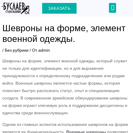
Перейти
Навигация
Menu
ЗАКАЗАТЬ
+7 (903) 000-31-22
к
по
содержимому
записям
Шевроны на форме, элемент
военной одежды.
ЕКЛЮЧАТЕЛЬ
/
Без рубрики
/ От
admin
Шевроны на форме, элемент военной одежды, который служит
Ю
не только для идентификации, но и для выражения
принадлежности к определенному подразделению или родам
войск. Военные шевроны являются частью формы, которая
помогает быстро распознать статус, опыт и специализацию
солдата. В современном армейском обмундировании шевроны
на форме играют ключевую роль в поддержании дисциплины и
единства среди военнослужащих.
Одним из главных аспектов использования шевронов на форме
является их функциональность.
Военные шевроны
позволяют