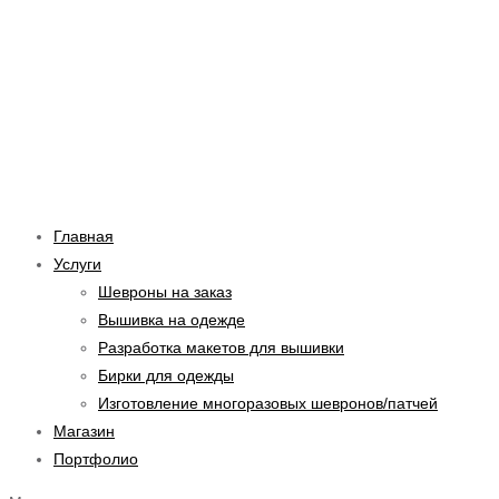
Перейти
Навигация
к
по
содержимому
записям
Главная
Услуги
Шевроны на заказ
Вышивка на одежде
Разработка макетов для вышивки
Бирки для одежды
Изготовление многоразовых шевронов/патчей
Магазин
Портфолио