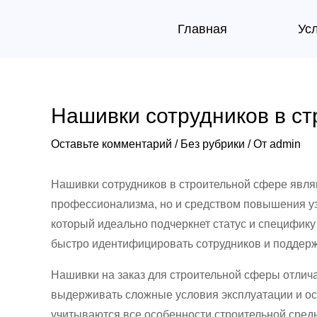
Перейти
Навигация
Главная
Ус
к
по
содержимому
записям
Нашивки сотрудников в ст
Оставьте комментарий
/
Без рубрики
/ От
admin
Нашивки сотрудников в строительной сфере явля
профессионализма, но и средством повышения у
который идеально подчеркнет статус и специфику
быстро идентифицировать сотрудников и поддерж
Нашивки на заказ для строительной сферы отлич
выдерживать сложные условия эксплуатации и ос
учитываются все особенности строительной сред