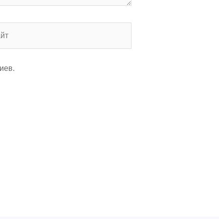
т
иев.