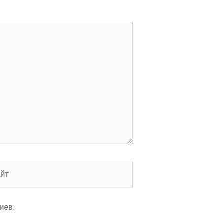
т
иев.