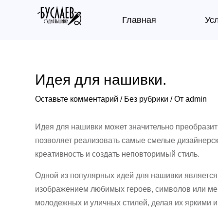
Перейти
Навигация
Главная
Ус
к
по
содержимому
записям
Идея для нашивки.
Оставьте комментарий
/
Без рубрики
/ От
admin
Идея для нашивки может значительно преобрази
позволяет реализовать самые смелые дизайнерс
креативность и создать неповторимый стиль.
Одной из популярных идей для нашивки является
изображением любимых героев, символов или мем
молодежных и уличных стилей, делая их яркими 