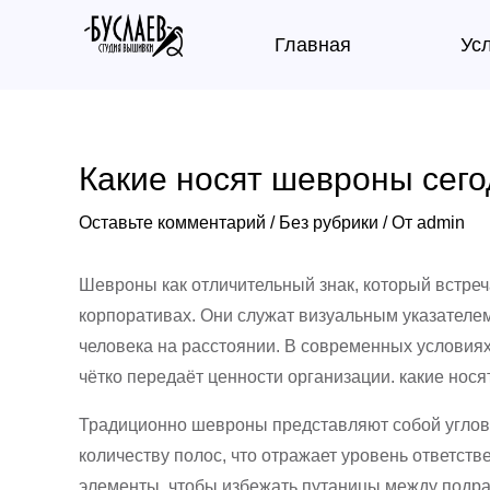
Перейти
Навигация
Главная
Ус
к
по
содержимому
записям
Какие носят шевроны сего
Оставьте комментарий
/
Без рубрики
/ От
admin
Шевроны как отличительный знак, который встреч
корпоративах. Они служат визуальным указателе
человека на расстоянии. В современных условия
чётко передаёт ценности организации. какие нос
Традиционно шевроны представляют собой угловат
количеству полос, что отражает уровень ответст
элементы, чтобы избежать путаницы между подра