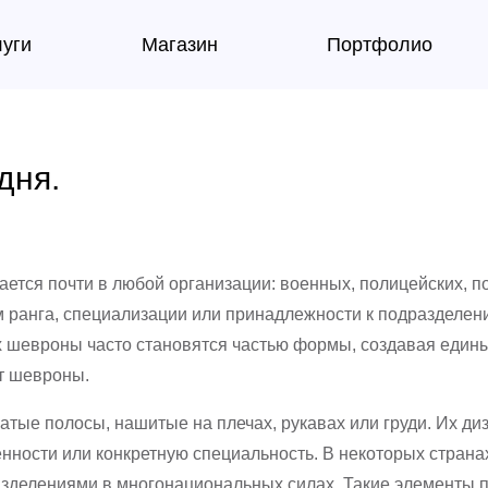
луги
Магазин
Портфолио
дня.
ается почти в любой организации: военных, полицейских, п
м ранга, специализации или принадлежности к подразделен
х шевроны часто становятся частью формы, создавая един
ят шевроны.
ые полосы, нашитые на плечах, рукавах или груди. Их диз
венности или конкретную специальность. В некоторых стран
зделениями в многонациональных силах. Такие элементы 