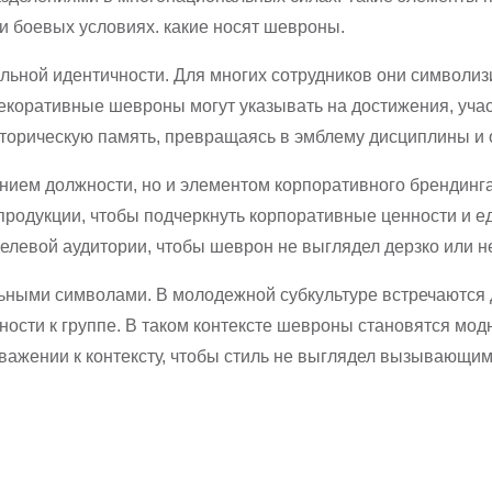
и боевых условиях. какие носят шевроны.
ной идентичности. Для многих сотрудников они символиз
екоративные шевроны могут указывать на достижения, учас
торическую память, превращаясь в эмблему дисциплины и 
ением должности, но и элементом корпоративного брендин
родукции, чтобы подчеркнуть корпоративные ценности и ед
елевой аудитории, чтобы шеврон не выглядел дерзко или н
ьными символами. В молодежной субкультуре встречаются 
ости к группе. В таком контексте шевроны становятся мод
уважении к контексту, чтобы стиль не выглядел вызывающи