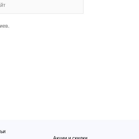
т
иев.
тьи
Акции и скидки