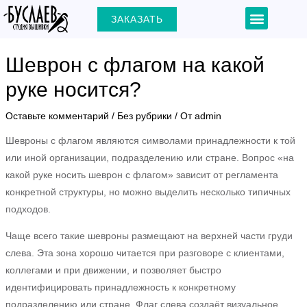
Перейти
Навигация
Menu
ЗАКАЗАТЬ
+7 (903) 000-31-22
к
по
содержимому
записям
Шеврон с флагом на какой
руке носится?
ЕКЛЮЧАТЕЛЬ
Оставьте комментарий
/
Без рубрики
/ От
admin
Шевроны с флагом являются символами принадлежности к той
Ю
или иной организации, подразделению или стране. Вопрос «на
какой руке носить шеврон с флагом» зависит от регламента
конкретной структуры, но можно выделить несколько типичных
подходов.
Чаще всего такие шевроны размещают на верхней части груди
слева. Эта зона хорошо читается при разговоре с клиентами,
коллегами и при движении, и позволяет быстро
идентифицировать принадлежность к конкретному
подразделению или стране. Флаг слева создаёт визуальное