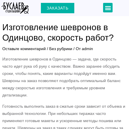
Перейти
Навигация
Menu
ЗАКАЗАТЬ
+7 (903) 000-31-22
к
по
содержимому
записям
Изготовление шевронов в
Одинцово, скорость работ?
ЕКЛЮЧАТЕЛЬ
Оставьте комментарий
/
Без рубрики
/ От
admin
Изготовление шевронов в Одинцово — задача, где скорость
Ю
часто идет рука об руку с качеством. Важно заранее обсудить
сроки, чтобы понять, какие варианты подойдут именно вам.
Шевроны на заказ позволяют подобрать оптимальный баланс
между скоростью изготовления и требуемым уровнем
детализации.
Готовность выполнить заказ в сжатые сроки зависит от объема и
выбранной технологии. При небольших тиражах часто
применяют готовые макеты и ускоренные методы пошива или
печати. Шевроны на заказ в таких случаях могут быть готовы за