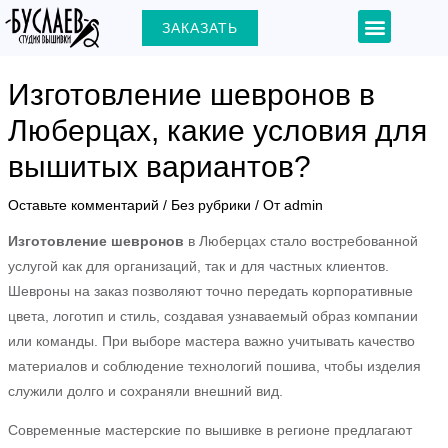
Перейти
Навигация
Menu
ЗАКАЗАТЬ
+7 (903) 000-31-22
к
по
содержимому
записям
Изготовление шевронов в
Люберцах, какие условия для
вышитых вариантов?
ЕКЛЮЧАТЕЛЬ
Оставьте комментарий
/
Без рубрики
/ От
admin
Ю
Изготовление шевронов
в Люберцах стало востребованной
услугой как для организаций, так и для частных клиентов.
Шевроны на заказ позволяют точно передать корпоративные
цвета, логотип и стиль, создавая узнаваемый образ компании
или команды. При выборе мастера важно учитывать качество
материалов и соблюдение технологий пошива, чтобы изделия
служили долго и сохраняли внешний вид.
Современные мастерские по вышивке в регионе предлагают