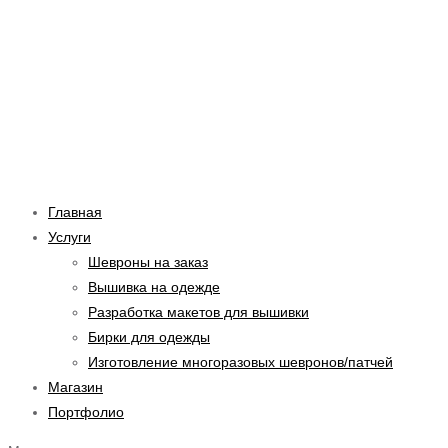
Перейти
Навигация
Введите
Имя*
Email*
Сайт
к
по
здесь...
содержимому
записям
Главная
Услуги
Шевроны на заказ
Вышивка на одежде
Разработка макетов для вышивки
Бирки для одежды
Изготовление многоразовых шевронов/патчей
Магазин
Портфолио