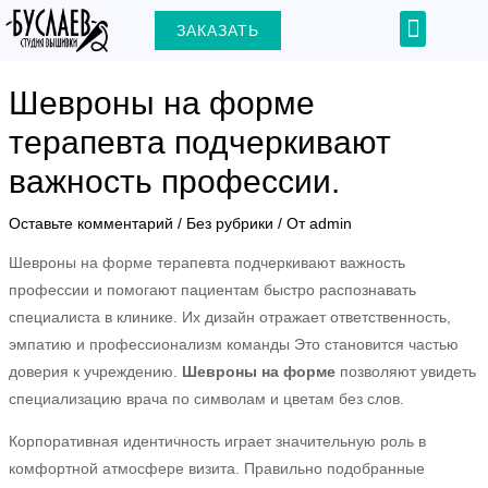
Перейти
Навигация
Menu
ЗАКАЗАТЬ
+7 (903) 000-31-22
к
по
содержимому
записям
Шевроны на форме
терапевта подчеркивают
важность профессии.
ЕКЛЮЧАТЕЛЬ
Оставьте комментарий
/
Без рубрики
/ От
admin
Ю
Шевроны на форме терапевта подчеркивают важность
профессии и помогают пациентам быстро распознавать
специалиста в клинике. Их дизайн отражает ответственность,
эмпатию и профессионализм команды Это становится частью
доверия к учреждению.
Шевроны на форме
позволяют увидеть
специализацию врача по символам и цветам без слов.
Корпоративная идентичность играет значительную роль в
комфортной атмосфере визита. Правильно подобранные