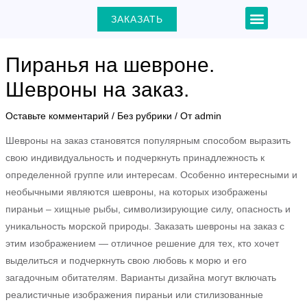
Перейти
Навигация
Menu
ЗАКАЗАТЬ
+7 (903) 000-31-22
к
по
содержимому
записям
Пиранья на шевроне.
Шевроны на заказ.
ЕКЛЮЧАТЕЛЬ
Оставьте комментарий
/
Без рубрики
/ От
admin
Шевроны на заказ становятся популярным способом выразить
Ю
свою индивидуальность и подчеркнуть принадлежность к
определенной группе или интересам. Особенно интересными и
необычными являются шевроны, на которых изображены
пираньи – хищные рыбы, символизирующие силу, опасность и
уникальность морской природы. Заказать шевроны на заказ с
этим изображением — отличное решение для тех, кто хочет
выделиться и подчеркнуть свою любовь к морю и его
загадочным обитателям. Варианты дизайна могут включать
реалистичные изображения пираньи или стилизованные