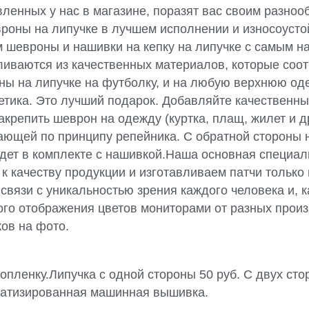
ленных у нас в магазине, поразят вас своим разноо
евроны на липучке в лучшем исполнении и износоус
ем шевроны и нашивки на кепку на липучке с самым 
ливаются из качественных материалов, которые соо
ны на липучке на футболку, и на любую верхнюю од
эстетика. Это лучший подарок. Добавляйте качественны
крепить шеврон на одежду (куртка, плащ, жилет и др
тающей по принципу репейника. С обратной стороны 
 идет в комплекте с нашивкой.Наша основная специал
к качеству продукции и изготавливаем патчи только
связи с уникальностью зрения каждого человека и, к
ного отображения цветов мониторами от разных прои
ков на фото.
пленку.Липучка с одной стороны 50 руб. С двух стор
матизированная машинная вышивка.