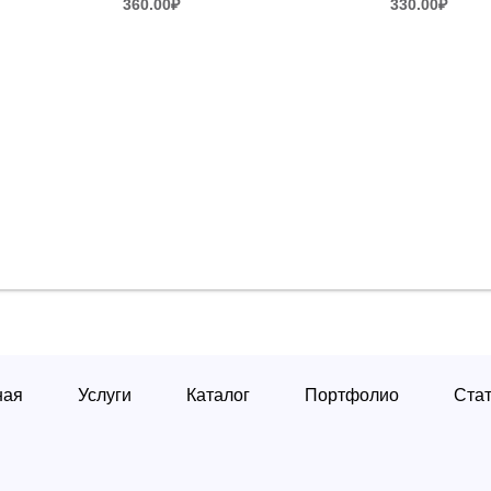
360.00
₽
330.00
₽
ная
Услуги
Каталог
Портфолио
Ста