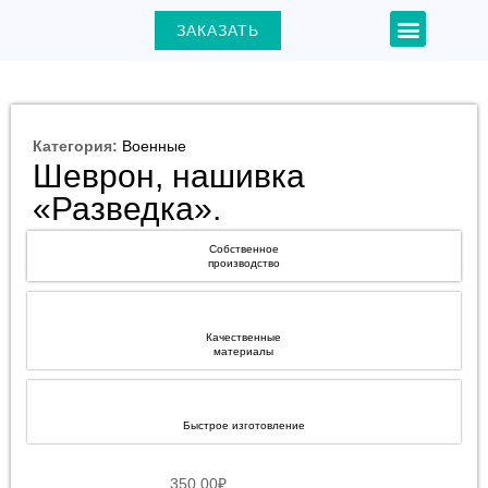
Перейти
Menu
ЗАКАЗАТЬ
+7 (903) 000-31-22
к
содержимому
Категория:
Военные
Шеврон, нашивка
ЕКЛЮЧАТЕЛЬ
«Разведка».
Ю
Собственное
производство
Качественные
материалы
Быстрое изготовление
350.00
₽