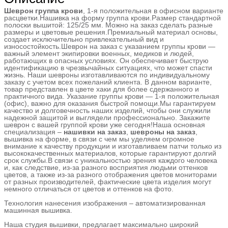
Шеврон группа крови
, 1-я положительная в офисном варианте
расцветки.Нашивка на форму группа крови.Размер стандартной
полоски вышитой: 125/25 мм. Можно на заказ сделать разные
размеры и цветовые решения.
Премиальный материал основы,
создает исключительно привлекательный вид и
износостойкость.
Шеврон на заказ с указанием группы крови —
важный элемент экипировки военных, медиков и людей,
работающих в опасных условиях. Он обеспечивает быструю
идентификацию в чрезвычайных ситуациях, что может спасти
жизнь. Наши шевроны изготавливаются по индивидуальному
заказу с учетом всех пожеланий клиента. В данном варианте,
товар представлен в цвете хаки для более сдержанного и
практичного вида. Указание группы крови — 1-я положительная
(офис), важно для оказания быстрой помощи.Мы гарантируем
качество и долговечность наших изделий, чтобы они служили
надежной защитой и выглядели профессионально. Закажите
шеврон с вашей группой крови уже сегодня!Наша основная
специализация –
нашивки на заказ
,
шевроны на заказ
,
вышивка на форме, в связи с чем мы уделяем огромное
внимание к качеству продукции и изготавливаем патчи только из
высококачественных материалов, которые гарантируют долгий
срок службы.В связи с уникальностью зрения каждого человека
и, как следствие, из-за разного восприятия людьми оттенков
цветов, а также из-за разного отображения цветов мониторами
от разных производителей, фактические цвета изделия могут
немного отличаться от цветов и оттенков на фото.
Технология нанесения изображения – автоматизированная
машинная вышивка.
Наша студия вышивки, предлагает максимально широкий