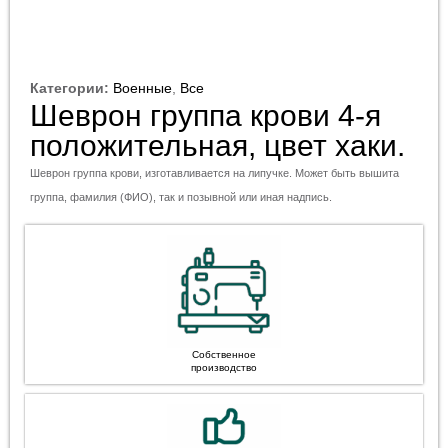
Категории:
Военные
,
Все
Шеврон группа крови 4-я
положительная, цвет хаки.
Шеврон группа крови, изготавливается на липучке. Может быть вышита
группа, фамилия (ФИО), так и позывной или иная надпись.
Собственное
производство