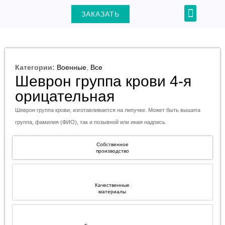
Перейти
Menu
ЗАКАЗАТЬ
+7 (903) 000-31-22
к
содержимому
Категории:
Военные
,
Все
Шеврон группа крови 4-я
ЕКЛЮЧАТЕЛЬ
орицательная
Ю
Шеврон группа крови, изготавливается на липучке. Может быть вышита
группа, фамилия (ФИО), так и позывной или иная надпись.
Собственное
производство
Качественные
материалы