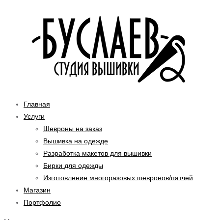
Перейти
Первоначальная
Текущая
к
цена
цена:
содержимому
составляла
490.00₽.
500.00₽.
Главная
Услуги
Шевроны на заказ
Вышивка на одежде
Разработка макетов для вышивки
Бирки для одежды
Изготовление многоразовых шевронов/патчей
Магазин
Портфолио