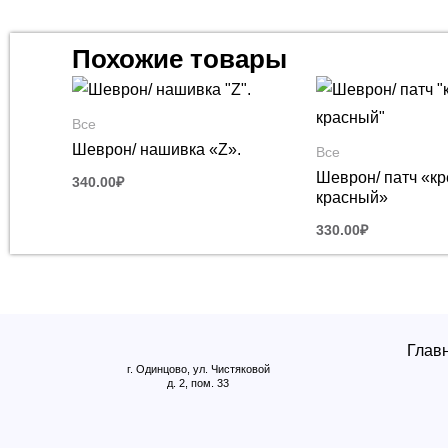
Похожие товары
Все
Шеврон/ нашивка «Z».
Все
Шеврон/ патч «кр
340.00
₽
красный»
330.00
₽
Глав
г. Одинцово, ул. Чистяковой
д. 2, пом. 33