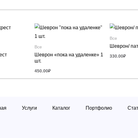
Все
Шеврон/ пат
Все
ест
Шеврон «пока на удаленке» 1
330.00
₽
шт.
450.00
₽
ная
Услуги
Каталог
Портфолио
Ста