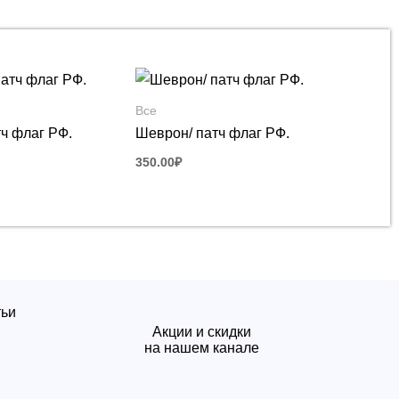
Все
ч флаг РФ.
Шеврон/ патч флаг РФ.
350.00
₽
тьи
Акции и скидки
на нашем канале