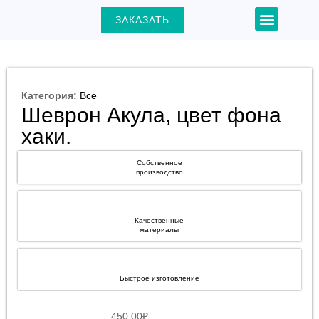
Перейти
Menu
ЗАКАЗАТЬ
+7 (903) 000-31-22
к
содержимому
Категория:
Все
Шеврон Акула, цвет фона
ЕКЛЮЧАТЕЛЬ
хаки.
Ю
Собственное
производство
Качественные
материалы
Быстрое изготовление
450.00
₽