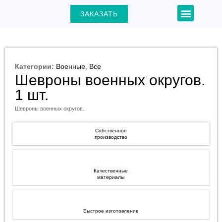
Перейти
Menu
ЗАКАЗАТЬ
+7 (903) 000-31-22
к
содержимому
Категории:
Военные
,
Все
Шевроны военных округов.
ЕКЛЮЧАТЕЛЬ
1 шт.
Ю
Шевроны военных округов.
Собственное
производство
Качественные
материалы
Быстрое изготовление