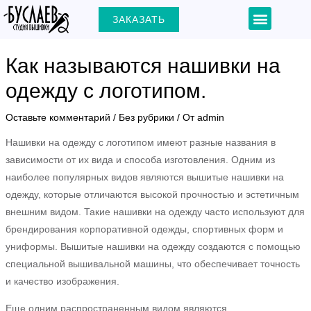
Перейти
Навигация
Menu
ЗАКАЗАТЬ
+7 (903) 000-31-22
к
по
содержимому
записям
Как называются нашивки на
одежду с логотипом.
ЕКЛЮЧАТЕЛЬ
Оставьте комментарий
/
Без рубрики
/ От
admin
Нашивки на одежду с логотипом имеют разные названия в
Ю
зависимости от их вида и способа изготовления. Одним из
наиболее популярных видов являются вышитые нашивки на
одежду, которые отличаются высокой прочностью и эстетичным
внешним видом. Такие нашивки на одежду часто используют для
брендирования корпоративной одежды, спортивных форм и
униформы. Вышитые нашивки на одежду создаются с помощью
специальной вышивальной машины, что обеспечивает точность
и качество изображения.
Еще одним распространенным видом являются