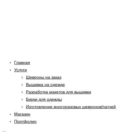
Перейти
Навигация
Введите
Имя*
Email*
Сайт
к
по
здесь...
содержимому
записям
Главная
Услуги
Шевроны на заказ
Вышивка на одежде
Разработка макетов для вышивки
Бирки для одежды
Изготовление многоразовых шевронов/патчей
Магазин
Портфолио