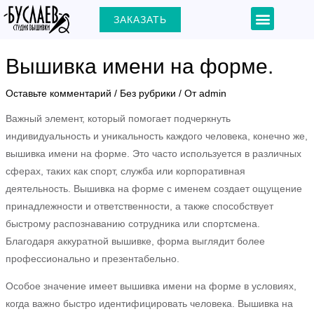
Перейти
Навигация
Menu
ЗАКАЗАТЬ
+7 (903) 000-31-22
к
по
содержимому
записям
Вышивка имени на форме.
Оставьте комментарий
/
Без рубрики
/ От
admin
ЕКЛЮЧАТЕЛЬ
Важный элемент, который помогает подчеркнуть
индивидуальность и уникальность каждого человека, конечно же,
Ю
вышивка имени на форме. Это часто используется в различных
сферах, таких как спорт, служба или корпоративная
деятельность. Вышивка на форме с именем создает ощущение
принадлежности и ответственности, а также способствует
быстрому распознаванию сотрудника или спортсмена.
Благодаря аккуратной вышивке, форма выглядит более
профессионально и презентабельно.
Особое значение имеет вышивка имени на форме в условиях,
когда важно быстро идентифицировать человека. Вышивка на