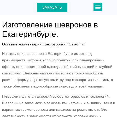
Перейти
Навигация
Menu
ЗАКАЗАТЬ
+7 (903) 000-31-22
к
по
содержимому
записям
Изготовление шевронов в
Екатеринбурге.
ЕКЛЮЧАТЕЛЬ
Оставьте комментарий
/
Без рубрики
/ От
admin
Изготовление шевронов в Екатеринбурге имеет ряд
Ю
преимуществ, которые хорошо понятны при планировании
оформления форменной одежды, событийных акций и клубной
символики. Шевроны на заказ позволяют точно подобрать
размер, форму и цветовую палитру под корпоративный стиль, а
также обеспечить единообразие знаков для всей команды.
Плюсами являются широкий выбор материалов и технологий.
Шевроны на заказ можно заказать как из ткани и вышивки, так и в
вариантах термопереноса или нашивок на ремкомплект. Это
дает гибкость в зависимости от бюджета, условий носки и