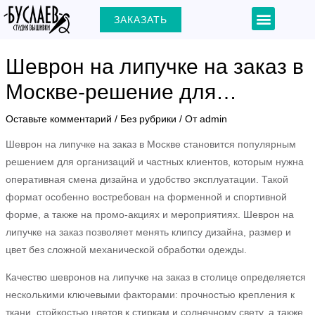
Перейти
Навигация
Menu
ЗАКАЗАТЬ
+7 (903) 000-31-22
к
по
содержимому
записям
Шеврон на липучке на заказ в
Москве-решение для…
ЕКЛЮЧАТЕЛЬ
Оставьте комментарий
/
Без рубрики
/ От
admin
Шеврон на липучке на заказ в Москве становится популярным
Ю
решением для организаций и частных клиентов, которым нужна
оперативная смена дизайна и удобство эксплуатации. Такой
формат особенно востребован на форменной и спортивной
форме, а также на промо-акциях и мероприятиях. Шеврон на
липучке на заказ позволяет менять клипсу дизайна, размер и
цвет без сложной механической обработки одежды.
Качество шевронов на липучке на заказ в столице определяется
несколькими ключевыми факторами: прочностью крепления к
ткани, стойкостью цветов к стиркам и солнечному свету, а также