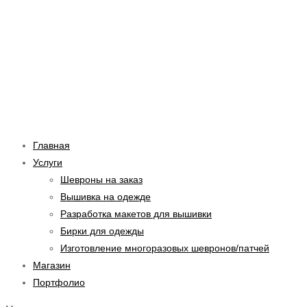
Перейти
Навигация
Введите
Имя*
Email*
Сайт
к
по
здесь...
содержимому
записям
Главная
Услуги
Шевроны на заказ
Вышивка на одежде
Разработка макетов для вышивки
Бирки для одежды
Изготовление многоразовых шевронов/патчей
Магазин
Портфолио