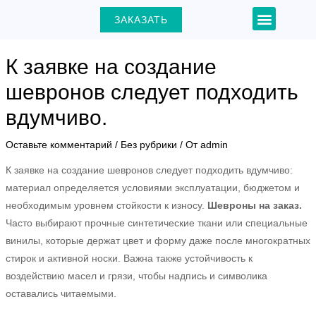
Перейти
Навигация
Menu
ЗАКАЗАТЬ
+7 (903) 000-31-22
к
по
содержимому
записям
К заявке на создание
шевронов следует подходить
вдумчиво.
ЕКЛЮЧАТЕЛЬ
Оставьте комментарий
/
Без рубрики
/ От
admin
Ю
К заявке на создание шевронов следует подходить вдумчиво:
материал определяется условиями эксплуатации, бюджетом и
необходимым уровнем стойкости к износу.
Шевроны на заказ.
Часто выбирают прочные синтетические ткани или специальные
винилы, которые держат цвет и форму даже после многократных
стирок и активной носки. Важна также устойчивость к
воздействию масел и грязи, чтобы надпись и символика
оставались читаемыми.