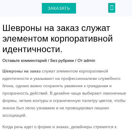
Перейти
Навигация
Menu
ЗАКАЗАТЬ
+7 (903) 000-31-22
к
по
содержимому
записям
Шевроны на заказ служат
элементом корпоративной
идентичности.
ЕКЛЮЧАТЕЛЬ
Оставьте комментарий
/
Без рубрики
/ От
admin
Ю
Шевроны на заказ
служат элементом корпоративной
идентичности и указывают на профессионализм служебного
блока, однако важно сохранять уважение к гражданам и
прозрачность действий. В дизайне чаще выбирают лаконичные
формы, четкие контуры и ограниченную палитру цветов, чтобы
значок был легко узнаваем и не провоцировал лишних
ассоциаций.
Когда речь идет о форме и знаках, дизайнеры стремятся к