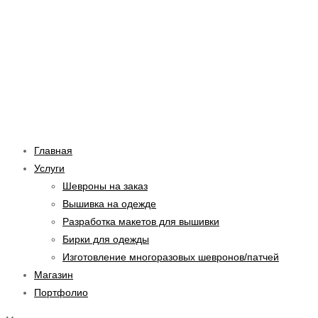
Перейти
Навигация
Введите
Имя*
Email*
Сайт
к
по
здесь...
содержимому
записям
Главная
Услуги
Шевроны на заказ
Вышивка на одежде
Разработка макетов для вышивки
Бирки для одежды
Изготовление многоразовых шевронов/патчей
Магазин
Портфолио