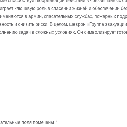
кже способствует координации действий в чрезвычайных си
грает ключевую роль в спасении жизней и обеспечении бе
именяются в армии, спасательных службах, пожарных подр
ность и снизить риски. В целом, шеврон «Группа эвакуаци
лнению задач в сложных условиях. Он символизирует готов
ательные поля помечены
*