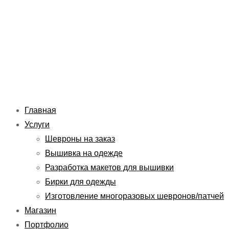
Перейти
Навигация
Введите
Имя*
Email*
Сайт
к
по
здесь...
содержимому
записям
Главная
Услуги
Шевроны на заказ
Вышивка на одежде
Разработка макетов для вышивки
Бирки для одежды
Изготовление многоразовых шевронов/патчей
Магазин
Портфолио